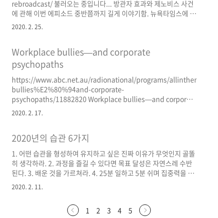
rebroadcast/ 불러오는 중입니다... 방관자 효과와 제노비스 사건
에 관해 이번 에피소드 중반쯤까지 길게 이야기함. 뉴욕타임스에 의
해 사실이 왜곡돼 인간의 apathetic한 측면만 너무 부각됐다는 내
2020. 2. 25.
용으로 이해함. (사건이 벌어진 지 40년 뒤에 뉴욕타임스가 보다 복
합적인 시각에서 이 사건을 다시 다뤘다는 것이 흥미로움.
Workplace bullies—and corporate
https://www.nytimes.com/2004/02/08/nyregion/kitty-40-
years-later.html) 그 밖에 hard-wired(변하지 않는 기질적 특성
psychopaths
을 뒷받침하는 뇌의 특성) 개념이 유사과학적이라는 것, 즉 과학적
https://www.abc.net.au/radionational/programs/allinthemind/
사실이 아님을 이야기함. 이와 비슷하게 성격 특..
bullies%E2%80%94and-corporate-
psychopaths/11882820 Workplace bullies—and corporate
psychopaths At some point in your career there’s a good
2020. 2. 17.
chance that you’ll cross paths with a workplace bully. If
you do, it can have a profound impact on your well-being
2020년의 습관 6가지
and mental health. But why do bullies do it and what
motivates them? And do..
1. 어떤 습관을 형성하여 유지하고 싶은 진짜 이유가 무엇인지 골똘
히 생각하라. 2. 과정을 즐길 수 있다면 목표 달성은 자연스레 수반
된다. 3. 배운 것을 가르쳐라. 4. 25분 일하고 5분 쉬며 집중력을 발
휘하라. 낭비되는 시간을 줄여라. 5. 5분 쉴 때 스쿼트를 하든 푸시
2020. 2. 11.
업을 하든 몸을 움직여라. 6. 어떤 일을 시작하는 것이 어렵게 느껴
진다면 그 일을 쉽게 시작할 수 있는 comfort zone이 어디일지 찾
1
2
3
4
5
아서 거기서부터 시작하라. 상기 내용의 출처