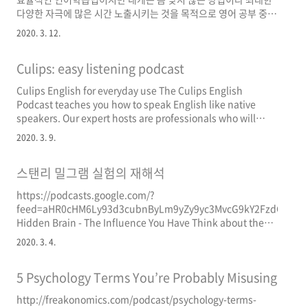
다양한 자극에 많은 시간 노출시키는 것을 목적으로 영어 공부 중이
다.
2020. 3. 12.
Culips: easy listening podcast
Culips English for everyday use The Culips English
Podcast teaches you how to speak English like native
speakers. Our expert hosts are professionals who will
help you get awesome at English. Each Culips episode is
2020. 3. 9.
designed to teach you the natural English vocabulary,
idioms, expressions, www.culips.com 호스트가 한국 대학에
스탠리 밀그램 실험의 재해석
서 영어를 가르치는 캐나다 사람인 듯함. 영문학과 역사를 복수 전
공했다고 함. 친절한 말의 속도와 명확한 발음이 리스닝에 자신 없
https://podcasts.google.com/?
는 사람들에게 안성맞..
feed=aHR0cHM6Ly93d3cubnByLm9yZy9yc3MvcG9kY2FzdC5w
Hidden Brain - The Influence You Have Think about the
last time you asked someone for something. Maybe you
2020. 3. 4.
were nervous or worried about what the person would
think of you. Chances are that you didn't stop to think
5 Psychology Terms You’re Probably Misusing
about the pressure you were exe..
http://freakonomics.com/podcast/psychology-terms-