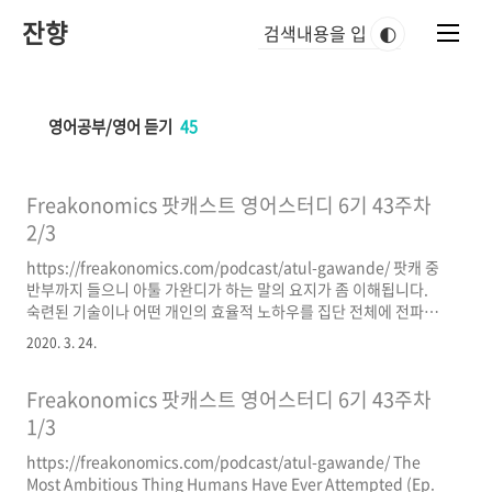
본
잔향
문
🌓
바
로
가
기
영어공부/영어 듣기
45
Freakonomics 팟캐스트 영어스터디 6기 43주차
2/3
https://freakonomics.com/podcast/atul-gawande/ 팟캐 중
반부까지 들으니 아툴 가완디가 하는 말의 요지가 좀 이해됩니다.
숙련된 기술이나 어떤 개인의 효율적 노하우를 집단 전체에 전파할
수 있는 명확하고 실행하기 쉬운 지침을 마련하는 것이 복잡해 보이
2020. 3. 24.
는 의료 시스템의 개혁에서 핵심적인 부분이라 말하는 것 같아요.
그 성공 사례로 마취를 들고 있고 실패 사례로 anti-sepsis(=anti-
Freakonomics 팟캐스트 영어스터디 6기 43주차
세균)를 듭니다. 사실 감염관리는 현대 의료체계에서 아주 필수적
인 부분이고 의료진의 손닦는 행동 같은 사소하지만 중요한 행동 실
1/3
천이 요구됩니다. 이것이 잘 지켜지지 않아 병원 내 세균 감염에 따
https://freakonomics.com/podcast/atul-gawande/ The
른 합병증 발생이 빈번하곤 했는데, 이에 대한 과학적 데이터가 누
Most Ambitious Thing Humans Have Ever Attempted (Ep.
적되면서 이제는 종합병원급 ..