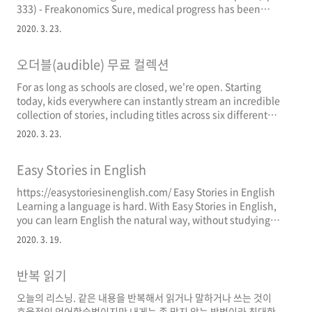
333) - Freakonomics Sure, medical progress has been
astounding. But today the U.S. spends more on
2020. 3. 23.
healthcare than any other country, with so-so outcomes.
Atul Gawande — cancer surgeon, public-health
오더블(audible) 무료 컬렉션
researcher, and best-selling author — has some simple
ideas for treating a pa freakonomics.com ..
For as long as schools are closed, we're open. Starting
today, kids everywhere can instantly stream an incredible
collection of stories, including titles across six different
languages, that will help them continue dreaming,
2020. 3. 23.
learning, and just being kids. All stories are free to stream
on your desktop, laptop, phone or tablet. Explore the
Easy Stories in English
collection, select a title and start listening. It's that..
https://easystoriesinenglish.com/ Easy Stories in English
Learning a language is hard. With Easy Stories in English,
you can learn English the natural way, without studying
lists of vocabulary or complicated grammar rules. Every
2020. 3. 19.
week, Ariel Goodbody, author and language teacher, will
present a story adapted to yo easystoriesinenglish.com 스
반복 읽기
크립트가 있고 특히 레벨을 나눠 놓아서 유용함. pre
intermediate과 intermediate..
오늘의 리스닝. 같은 내용을 반복해서 읽거나 말하거나 쓰는 것이
효율적인 언어학습법이지만 내게는 좀 맞지 않는 방법이라 최대한