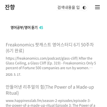
본
잔향
문
🌓
바
로
가
기
영어공부/영어 듣기
45
Freakonomics 팟캐스트 영어스터디 6기 50주차
(6기 완료)
https://freakonomics.com/podcast/glass-cliff/ After the
Glass Ceiling, a Glass Cliff (Ep. 319) - Freakonomics Only 5
percent of Fortune 500 companies are run by women.
Why? Research shows that female executives are more
2020. 5. 17.
likely to be put in charge of firms that are already in crisis.
Are they being set up to fail? (Part 5 of a special series,
만들어낸 리추얼의 힘(The Power of a Made-up
“The Secret Life of freakonomics.com 남성이 유리절벽으로
가는 것을 ..
Ritual)
www.happinesslab.fm/season-2-episodes/episode-3-
the-power-of-a-made-up-ritual Episode 3: The Power of a