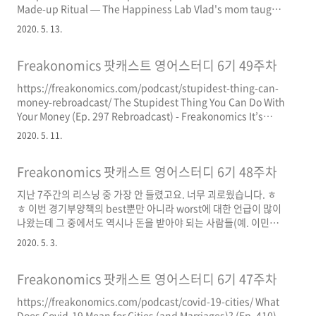
Made-up Ritual — The Happiness Lab Vlad's mom taught
him a family tradition - remember grandpa when you
2020. 5. 13.
taste the first fruits of the season. It was odd, but the boy
went along with it. Only later when he faced two crushing
Freakonomics 팟캐스트 영어스터디 6기 49주차
bereavements of his own did Vlad realize the power of
tiny personal ww..
https://freakonomics.com/podcast/stupidest-thing-can-
money-rebroadcast/ The Stupidest Thing You Can Do With
Your Money (Ep. 297 Rebroadcast) - Freakonomics It’s
hard enough to save for a house, tuition, or retirement. So
2020. 5. 11.
why are we willing to pay big fees for subpar investment
returns? Enter the low-cost index fund. The revolution will
Freakonomics 팟캐스트 영어스터디 6기 48주차
not be monetized. freakonomics.com 주식투자 자체를 해본
적이 없어서 인덱스 펀드..
지난 7주간의 리스닝 중 가장 안 들렸고요. 너무 괴로웠습니다. ㅎ
ㅎ 이번 경기부양책의 best뿐만 아니라 worst에 대한 언급이 많이
나왔는데 그 중에서도 역시나 돈을 받아야 되는 사람들(예. 이민자)
이 배제된 것이 가장 기억에 남고요. Cohn이 정작 돈을 써야 하는
2020. 5. 3.
시기에 미리 돈을 다 써버려서 돈이 없게 되는 상황을 우려한 것 같
기도 하네요. 그런데 한국의 경우를 보면 나중이 아니라 지금이 바
Freakonomics 팟캐스트 영어스터디 6기 47주차
로 돈을 써야 하는 시기로 여겨지고요. 다만 팬데믹이 한창인 4월 초
의 미국 상황을 고려한다면 이런 우려가 현실적으로 느껴지기도 합
https://freakonomics.com/podcast/covid-19-cities/ What
니다. 또한 소상공인(?)에게 돈을 주는 것이 과연 기대효과를 낼 수
Does Covid-19 Mean for Cities (and Marriages)? (Ep. 410) -