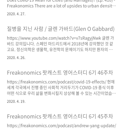
있을 것인가에 대해 Romer 같은 인물이 Hubbard나 Cohn에 비
Freakonomics There are a lot of upsides to urban density
해 조금 더 냉철한 시각을 보인 것 ..
— but viral contagion is not one of them. Also: a
2020. 4. 27.
nationwide lockdown will show if familiarity really breeds
contempt. And: how to help your neighbor.
질병을 지닌 사람 / 글렌 가바드(Glen O Gabbard)
freakonomics.com 이번 에피소드에서 GLAESER 얘기 중에 그
가 기본소득에 동의하지 않으나, 현재로서는 그러한 정책이 필요..
https://www.youtube.com/watch?v=v7sRagyjNwk 글렌 가
바드 강의입니다. 스페인 마드리드에서 2018년에 강의했던 것 같
고요. 정신의학은 생물학, 유전학의 문제이기도 하지만 환자의 주관
적 경험의 문제이기도 하다는 것, 후자를 이해하는 것이 중요하다는
2020. 4. 26.
점을 강조합니다. 이를 위해 Self의 복합적인 차원을 얘기하기도 하
고요. 특히 현상적으로 기술될 수 있는 환자의 외적 차원과 내적 경
Freakonomics 팟캐스트 영어스터디 6기 46주차
험 간의 괴리를 좁히는 것이 심리치료자가 해야 할 일이라고 말하는
부분이 귀에 들어옵니다. 우리가 보통 스스로를 잘 안다고 생각하지
https://freakonomics.com/podcast/covid-19-effects/ 현재
만 다른 사람들이 명백히 보는 것을 스스로도 못 볼 때가 있다는 것
세계 각국에서 진행 중인 사회적 거리두기가 COVID-19 종식 이후
을 고려하면 치료 장면에서 '의식되지 못 한 나'를 알아차려 나가는
어떤 식으로 우리 삶을 변화시킬지 상상해 볼 수 있는 시간이었습니
것이 매우 중요할 수 있겠고요. ..
다. 일적으로는 재택 근무가 더 활성화되고 시간 활용도 더 자유롭
2020. 4. 19.
게 되길 바라지만, 이건 제 바람일 뿐인 것 같네요. 최소한 한국 사회
에서는 가능성이 낮은 시나리오로 보입니다. 사회적 거리두기가 지
Freakonomics 팟캐스트 영어스터디 6기 45주차
속되고 재택 근무가 보편적이 되었을 때 우울이나 외로움 등 정신건
강에 미칠 악영향을 우려하는 학자도 이 에피소드에 등장하는데 저
https://freakonomics.com/podcast/andrew-yang-update/
는 별로 공감이 안 됐고요. 팟캐스트에서도 언급되었듯이, 차라리