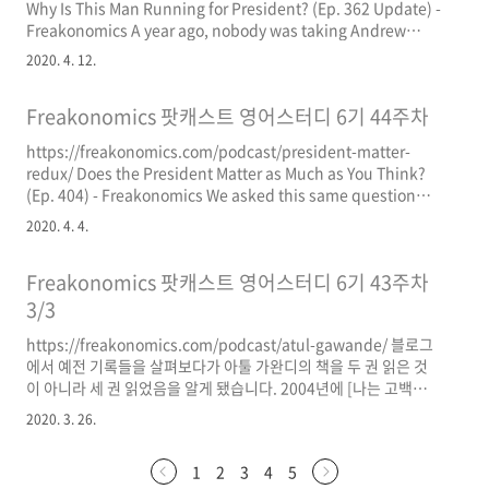
Why Is This Man Running for President? (Ep. 362 Update) -
통근을 위해 굳이 도심과 가까운 곳에 살 필요가 적어지니 집값 거
Freakonomics A year ago, nobody was taking Andrew
품 빠지는 데 조금은 일조하지..
Yang very seriously. Now he is America’s favorite entrepre-
2020. 4. 12.
nerd, with a candidacy that keeps gaining momentum.
This episode includes our Jan. 2019 conversation with
Freakonomics 팟캐스트 영어스터디 6기 44주차
the leader of the Yang Gang and a fresh interview reco
freakonomics.com ..
https://freakonomics.com/podcast/president-matter-
redux/ Does the President Matter as Much as You Think?
(Ep. 404) - Freakonomics We asked this same question
nearly a decade ago. The answer then: probably not. But a
2020. 4. 4.
lot has changed since then, and we’re three years into
one of the most anomalous presidencies in American
Freakonomics 팟캐스트 영어스터디 6기 43주차
history. So once again we try to sort out presidential signal
fr freakonomic..
3/3
https://freakonomics.com/podcast/atul-gawande/ 블로그
에서 예전 기록들을 살펴보다가 아툴 가완디의 책을 두 권 읽은 것
이 아니라 세 권 읽었음을 알게 됐습니다. 2004년에 [나는 고백한
다, 현대의학을]이란 책을 읽었더군요. 추천 표시도 해 놓았을 정도
2020. 3. 26.
로 재미있게 봤나 봅니다. 에피소드를 처음부터 끝까지 다 듣기를
세 번 정도 한 것 같습니다. 출퇴근길이 총 2시간인데 1시간 정도를
1
2
3
4
5
리스닝에 투자하니 긴 분량을 소화하는 게 크게 어려운 일은 아니네