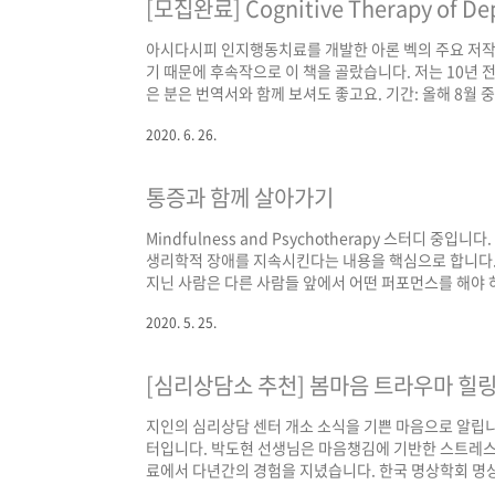
[모집완료] Cognitive Therapy of D
아시다시피 인지행동치료를 개발한 아론 벡의 주요 저작입
기 때문에 후속작으로 이 책을 골랐습니다. 저는 10년 
은 분은 번역서와 함께 보셔도 좋고요. 기간: 올해 8월
습니다. 리딩 기간은 동일합니다.(2020.07.08 수정함
2020. 6. 26.
(아래 이미지 참고). 금요일에 읽은 내용과 관련하여 익명
언급 없이 연속 3회 이상 스프레드싯 기록 누락 시, 더 스
통증과 함께 살아가기
Mindfulness and Psychotherapy 스터디 
생리학적 장애를 지속시킨다는 내용을 핵심으로 합니다.
지닌 사람은 다른 사람들 앞에서 어떤 퍼포먼스를 해야 
드는 데 많은 에너지를 쏟아 붓습니다. 하지만 살아가면
2020. 5. 25.
다. 가능하다 하더라도 이로 인해 삶이 너무나 위축되기
이 방법은 많이 알려진 방법인데요. 상상할 수 있는 최악
[심리상담소 추천] 봄마음 트라우마 힐
지인의 심리상담 센터 개소 소식을 기쁜 마음으로 알립
터입니다. 박도현 선생님은 마음챙김에 기반한 스트레스 
료에서 다년간의 경험을 지녔습니다. 한국 명상학회 명상지도전문가
요. 봄마음 트라우마 힐링센터에는 최진아 선생님 또한 