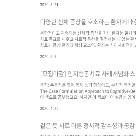
2020. 5. 21.
이시고, 일반대학원 상담심리 전공으로 박사를 수료하
이저로 활동하신 바 있습니다. 궁금하신 점은 아래 전화번
다양한 신체 증상을 호소하는 환자에 대
복합적이고 지속되는 신체적 증상을 지닌 환자는 일차의
치료 목표를 세우고 치료적 옵션을 결정하는 데 있는 환
치료가 증상 관리의 핵심 요소임. 환자는 심리사회적인 
신체화는 심혈관계 질병이나 만성 폐쇄성 폐질환처럼 만
2020. 5. 9.
건강과 증상의 신체적 원인 간의 이분법적인 구분을 피해
대한 염려나 몰두가 과도하면 신체화로 볼 수 있습니다.] 
[모집마감] 인지행동치료 사례개념화 
목적: 주목적은 영어 독해 능력 향상이고, 부차적 목적
The Case Formulation Approach to Cognit
이 책으로 공부했고요. 하지만 이 책보다 더 실용성 있어 보이는 책이
Effectively with Clients in Cognitive-Be
2020. 4. 22.
시작일 협의해요. 모집인원: 한 분이라도 모일까 싶긴 한데
같은 듯 서로 다른 정서적 감수성과 공감