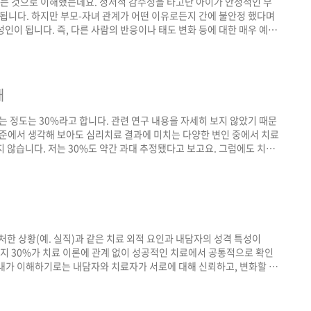
나는 것으로 이해했는데요. 정서적 감수성을 타고난 아이가 안정적인 부
 됩니다. 하지만 부모-자녀 관계가 어떤 이유로든지 간에 불안정 했다며
인이 됩니다. 즉, 다른 사람의 반응이나 태도 변화 등에 대한 매우 예민
 생각해 볼 수 있는 여지는 미흡하게 된다는 것이죠. 우리가 다소 부정
맥락과도 좀 맞닿지 않나 합니다. 정서적 감수성이 공감 능력에까지 이르
 부모의 공감 능력을 물려 받..
해
정도는 30%라고 합니다. 관련 연구 내용을 자세히 보지 않았기 때문
수준에서 생각해 보아도 심리치료 결과에 미치는 다양한 변인 중에서 치료
 않습니다. 저는 30%도 약간 과대 추정됐다고 보고요. 그럼에도 치료
큰 파급력을 일으킬 수 있기에 하루도 공부를 소홀히 할 수가 없다고 생각
미칠 수도 있기 때문에 이론적으로나 치료윤리적으로 공부를 계속 할 수밖
여 보다 베테랑 심리치료자에게 문제에 ..
처한 상황(예. 실직)과 같은 치료 외적 요인과 내담자의 성격 특성이
머지 30%가 치료 이론에 관계 없이 성공적인 치료에서 공통적으로 확인
료동맹은 내가 이해하기로는 내담자와 치료자가 서로에 대해 신뢰하고, 변화할 수
하는 것임. 이러한 치료적 관계가 치료 그 자체라 할 수 있음.
7쪽 참고함. 다만 여러 교과서에서 강조되고 있듯이 실제 심리치료 장면에서 치료
한 전..