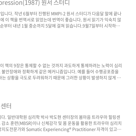
epression(1987) 원서 스터디
니다. 작년 6월부터 진행된 MMPI-2 원서 스터디가 다음달 말에 끝나
전에 이 책을 번역서로 읽었는데 번역이 좋습니다. 원서 읽기가 익숙치 않
 중순부터 내년 1월 중순까지 5달에 걸쳐 읽습니다.9월7일부터 시작하겠
) 방식: 주중 매일 4쪽씩 읽음. 구글 스프레드싯에 매일 리딩완료 기록함
 단톡방에 간단히 피드백함. 대상: 누구나 참여 가능. 패널티: 1) 사전
터디 의지..
중입니다. 이 책의 9장은 통제할 수 없는 것까지 과도하게 통제하려는 노력이 심리
 불안장애와 정확하게 같은 메커니즘입니다. 예를 들어 수행공포증을
하는 상황을 극도로 두려워하기 때문에 그러한 상황이 발생하지 않게 만
서 다른 사람들 앞에 서야 하는 순간들을 완전히 피하는 것은 불가능합니
 쉽습니다. 수행공포를 치료하는 가장 빠른 방법은 점진적 노출입니다.
의 공포 상황에서부터 그나마 ..
링센터
니다. 일반대학원 심리학 박사 박도현 센터장의 봄마음 트라우마 힐링센
감소 훈련(MBSR)이나 신체감각 및 몸 운동을 활용한 트라우마 심리치
와 Somatic Experiencing® Practitioner 자격이 있고
계십니다. 최진아 선생님은 한국 상담심리학회 상담심리사 1급(790호)