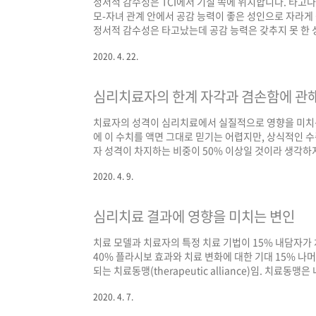
정서적 감수성은 TCI에서 기질 쪽에 위치합니다. 타고
모-자녀 관계 안에서 공감 능력이 좋은 성인으로 자라게
정서적 감수성은 타고났는데 공감 능력은 갖추지 못 한 성
한 감각을 지녔음에도, 이를 활용하여 다른 사람 입장에서
2020. 4. 22.
적인 의미에서 저 사람은 ‘예민하다’고 표현할 때의 그 
지 못 하는 데는 사실 부모의 역할이 큽니다. 부모 역시 그
심리치료자의 한계 자각과 겸손함에 관
치료자의 성격이 심리치료에서 실질적으로 영향을 미치는 
에 이 수치를 액면 그대로 믿기는 어렵지만, 상식적인 
자 성격이 차지하는 비중이 50% 이상일 것이라 생각하지
자의 영향력이 1%든 30%든 간에 작은 영향력이 훗날 
2020. 4. 9.
합니다. 어려움에 처한 다른 사람의 인생에 큰 영향을 
에 없고, 실제로 심리치료를 진행하면서 어려움에 봉착하
심리치료 결과에 영향을 미치는 변인
치료 모델과 치료자의 특정 치료 기법이 15% 내담자가 
40% 플라시보 효과와 치료 변화에 대한 기대 15% 나
되는 치료동맹(therapeutic alliance)임. 치
있다는 희망을 갖고, 서로 협력하여 현실적인 목표를 추구
2020. 4. 7.
Mindfulness and Psychotherapy, 56-5
동맹을 통해 이렇게 '예쁜 그림'이 나오기까지 상당히 험난