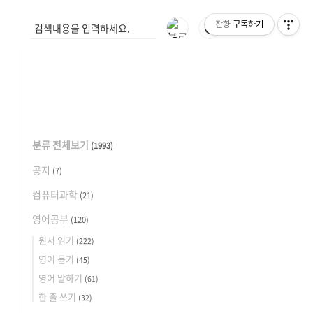
잔향
구독하기
🌓
분류 전체보기
(1993)
공지
(7)
컴퓨터과학
(21)
영어공부
(120)
원서 읽기
(222)
영어 듣기
(45)
영어 말하기
(61)
한 줄 쓰기
(32)