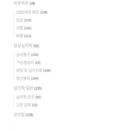
하루하루
(38)
1000개의 메모
(138)
일상
(275)
서평
(141)
여행
(112)
임상심리학
(62)
심리평가
(155)
┗신경심리
(23)
상담 및 심리치료
(164)
정신병리
(104)
심리학 일반
(135)
심리학 연구
(95)
고전 강독
(23)
모던팝
(138)