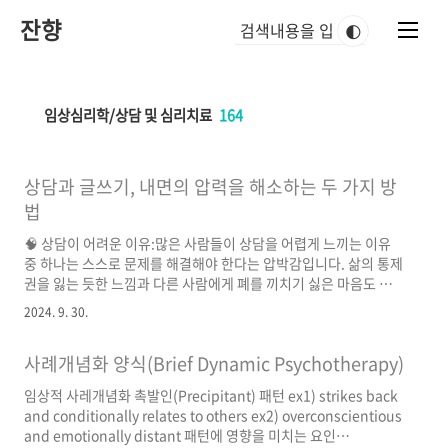
본
잔향
문
🌓
바
로
가
기
임상심리학/상담 및 심리치료
164
상담과 글쓰기, 내면의 압력을 해소하는 두 가지 방
법
🧠 상담이 어려운 이유:많은 사람들이 상담을 어렵게 느끼는 이유
중 하나는 스스로 문제를 해결해야 한다는 압박감입니다. 삶의 통제
권을 잃는 듯한 느낌과 다른 사람에게 폐를 끼치기 싫은 마음도 상
담을 주저하게 만듭니다.💬 말하는 것의 힘:생각과 걱정을 말로 표
2024. 9. 30.
현하는 것만으로도 마음이 가벼워질 수 있습니다. 하지만 타인이 나
를 어떻게 생각할지 두려워 말하기를 망설이는 경우가 많습니다. 그
사례개념화 양식(Brief Dynamic Psychotherapy)
러나 이런 걱정을 무시하면 더 큰 심리적, 신체적 문제로 이어질 수
있습니다. 🗣️🎧 상담자의 역할:상담자는 여러분의 이야기를 비판
임상적 사레개념화 촉발인(Precipitant) 패턴 ex1) strikes back
단적으로 들어주고, 여러분의 생각과 감정을 표현하도록 돕는 역할
and conditionally relates to others ex2) overconscientious
을 합니다. 상담자는 해답을 주기보다 여러분이 스스로 답을 찾도록
and emotionally distant 패턴에 영향을 미치는 요인
도와줍니다. 💡📚 가바사와 시온의 조언:남의 험담은 한 ..