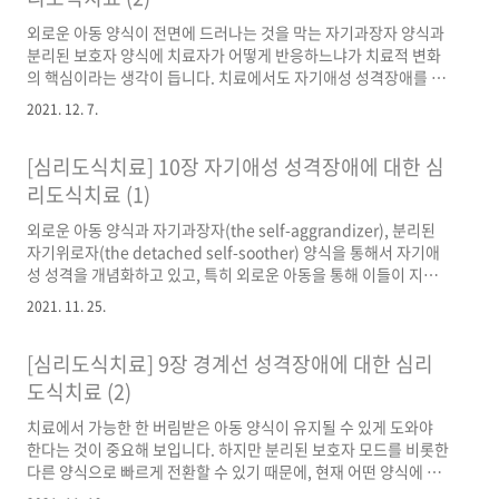
당에서 거의 동시적으로 심리사법과 관련된 법안을 발의했습니다.
외로운 아동 양식이 전면에 드러나는 것을 막는 자기과장자 양식과
심리상담을 할 수 있는 자격의 법적 근거를 마련하겠다는 의도는 환
분리된 보호자 양식에 치료자가 어떻게 반응하느냐가 치료적 변화
영할 만한 일이지만 법안의 근간이 되는 조항들을 ..
의 핵심이라는 생각이 듭니다. 치료에서도 자기애성 성격장애를 지
닌 환자는 사랑을 주고 받는 관계를 기대하는 것이 아니라 우월함을
2021. 12. 7.
기대하기 때문에, 그가 이상화하던 치료자를 이내 평가절하하기 쉽
고 진짜 치료는 여기서부터 시작되는 것 같습니다. 당당하면서도 공
[심리도식치료] 10장 자기애성 성격장애에 대한 심
감적으로 대응하라고 주문하는데 이런 부분이 책으로는 배울 수 없
는 상담의 실제 같습니다. 부정적인 전이에 말려들지 않기 위해서는
리도식치료 (1)
상당한 시행착오를 통한 배움이 필수적이겠다고 생각하니 두려운
외로운 아동 양식과 자기과장자(the self-aggrandizer), 분리된
마음도 드네요. 저자도 얘기하고 있지만 자기애성 성격을 지녔을 경
자기위로자(the detached self-soother) 양식을 통해서 자기애
우 도식치료의 핵심적 기법 중 하나인 심상화 작업을 하기 어려울
성 성격을 개념화하고 있고, 특히 외로운 아동을 통해 이들이 지닌
수 있습니다...
정서적 결핍 도식과 결함 도식을 이해함으로써 보다 공감적으로 접
2021. 11. 25.
근하는 것이 가능하다는 부분은 코헛이 개념화한 자기애 및 그 치료
접근과도 중첩되는 부분이 있어 보여요. 이들이 대체로 과잉보상이
[심리도식치료] 9장 경계선 성격장애에 대한 심리
나 회피(분리된 자기위로자)의 대처방식을 보일 때가 많기 때문에
치료 목표는 과잉보상과 회피를 줄이고 취약성을 증가시키는 것이
도식치료 (2)
되어야 하며, 이를 위해서 다른 여느 치료에서처럼 치료자와의 라포
치료에서 가능한 한 버림받은 아동 양식이 유지될 수 있게 도와야
가 잘 형성되는 것이 관건이겠다는 생각을 합니다. 과잉보상의 방식
한다는 것이 중요해 보입니다. 하지만 분리된 보호자 모드를 비롯한
이 아니라 하더라도 사랑 받을 수 있다는 ..
다른 양식으로 빠르게 전환할 수 있기 때문에, 현재 어떤 양식에 놓
여 있는지 파악하여 그에 맞게 개입하는 것이 경계선 성격장애 환자