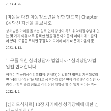
Predisposition(cyclical maladaptive pattern) Act of the
2023. 4. 26.
self ex) anxiety, depressed, outbursts, insomnia, chest
pain Acts of others toward the self ex) parental demand
[마음을 다친 아동청소년을 위한 핸드북] Chapter
for perfection Expectations of others’ reaction ex) high
standard for her performanc..
04 당신 자신을 돌보시오
상처받은 아이를 돌보는 일로 인해 당신이 특히 취약해질 수밖에 없
는 몇 가지 이유 너무 끔찍한 일을 겪은 아이들의 이야기에 노출되
어 있다. 도움을 주려면 공감적이 되어야 하기 때문에 마음의 문을
열어 놓는다. 아이들의 안녕에 책임감을 느낀다. 일어난 사건에 대
2023. 4. 13.
해 화나고 무력함을 느낀다. 아이들이 겪은 사건이 당신 자신의 경
험을 연상시킨다. 당신에게 상처를 주는 것은? 돌보기 아이를 돌보
누구를 위한 심리상담사 법입니까? 심리상담사법
려 할 때 아이에게 상처준 무언가가 당신에게도 상처를 입힐 가능성
이 커진다. 무력감 당신이 돌보는 아이의 상처를 해결할 수 없을 때
입법 반대합니다
느끼는 무력감은 실로 감당하기 어렵다. 자극받기 아이의 행동이나
정경미 한국임상심리학회장(연세대)이 발의된 법안의 자격대로라
상황은 치료자를 화나게 하고, 좌절시키고, 배척감이나 무력감을 느
면 ‘심리’나 ‘상담’을 제대로 공부하지 않은 현장 경력 5년 이상인 사
끼게 한다. (중략) 치료자는 견딜 수 없는 강한 감정을 경험하..
람이나 학부 졸업 정도로 심리상담 개업을 할 수 있게 된다는 위험
성을 지적한다. 기사 전문 보기 (사)한국심리학회 “심리상담사 법안
2022. 4. 5.
발의 반대…OECD 수준 심리서비스법 제정 촉구” 사단법인 한국심
리학회는 4일 ‘심리상담사 법안 발의 반대 및 OECD 수준의 심리서
[심리도식치료] 10장 자기애성 성격장애에 대한 심
비스법 제정 촉구 집회’를 개최한다. 이날 행사는 한국심리학회가
주최하고, 주요 대학의 심리학과 교수와 학 n.news.naver.com 양
리도식치료 (2)