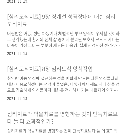
2021. 11. 19.
의 심리도식치료에서 핵심적인 부분 같고요. 장의 말미에 치료자의
심리도식이 경계선 성격장애 환자의 치료에서 어떤 식으로 역기능
[심리도식치료] 9장 경계선 성격장애에 대한 심리
적인 양상을 나타낼 수 있는지 설명하는 부분을 보면서 찔리는 부분
이 있었습니다. 치료자가 어떤 심리도식을 갖고 있든지 간에 분리된
도식치료
보호자 모드를 건강한 성인 모드로 착각하는 가운데 환자가 자신의
버림받은 아동, 성난 아동이나 처벌적인 부모 양식이 우세할 것이라
취약하고 불안정한 측면을 개방할 수 없게 만드는 우를 범하기도 쉽
고 생각했는데 환자의 전체 삶 중에서 분리된 보호자 모드로 지내는
다고 여겨집니다. 치료에서 표현되지 못한 환자의 양식, 이를 테면
비중이 가장 크다는 부분이 새로운 배움임. 실제로 경계선 성격장애
..
를 지녔다고 하더라도 치료 절차에 협조적인 모습을 보일 수 있음.
2021. 11. 15.
겉으로는 차분한 모습을 보이더라도 정서와 욕구가 분리되어 있다
는 점이 분리된 보호자 양식과 건강한 성인 양식의 차이임. 치료자
[심리도식치료] 8장 심리도식 양식작업
가 진심어린 관심을 주지 않는다고 환자가 느낄 때 성난 아동이나
처벌적인 부모 양식이 강화될 수 있기 때문에 치료 과정 전반에서
취약한 아동 양식에 접근하는 것을 어렵게 만드는 다른 양식들과의
진실한 관심을 유지하며 환자 양식의 변화를 잘 알아차리는 것이 치
대화가 중요하겠다는 생각이 들었음. 이렇게까지 해도 되나 싶을 정
료의 핵심으로 보임. 다만 치료자 스스로가 자신의 한계를 알고 그
도로 집요하게 양식들과의 대화를 전개해 나가는 치료자의 의지와
한계를 넘지 않는 선에서 제한된 재양육이 이루어지는 것이 가능한
의지의 밑바탕을 이루는 치료 기제에 대한 신념이 인상적임. 다만
최..
2021. 11. 13.
환자의 기능 수준을 봐 가면서 접근해야 하며, 이러한 이해 없이 환
자의 내면을 파고 들면 안 된다는 것이 제프리 영의 설명임. 책에 제
심리치료와 약물치료를 병행하는 것이 단독치료보
시된 축어록만 보면 경계선 수준의 성격 조직을 지닌 사람보다 신경
증 수준의 성격 조직을 지닌 사람에게 적절해 보이는 방법 같은데,
다 늘 더 효과적인가?
본래 양식작업이 경계선 성격장애 환자의 치료를 위해 발달된 것이
심리치료와 약물치료를 병행하는 것이 단독치료보다 늘 더 효과적
기 때문에 9장에서 어떻게 양식 작업을 활용하여 경계선 성격장애